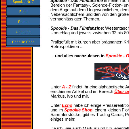
Spookie - Das Filmfanzine
in seinen ac
Bereich der Fantasy-, Science-Fiction- un
dem Auge auf dem Ungewöhnlichen, dem
Nebensächlichem und den von den groß
vernachlässigten Themen.
Spookie - Das Filmfanzine
: Westentasch
Umschlag und jeweils zwischen 32 bis 80 S
Prallgefüllt mit kurzen aber prägnanten Krit
Retrospektiven ...
... und alles nachzulesen in
Spookie - O
Unter
A - Z
findet Ihr eine alphabetische Au
erschienen Artikel und im Bereich
Über u
Markus, Ivo und mir.
Unter
Echo
habe ich einige Pressereakt
und im
Spookie Shop
, einem kleinen Flo
Sammlerstücke, gibt es Trading Cards, 
einiges mehr.
Da ich, wie auch Markus und Ivo, ebenfall